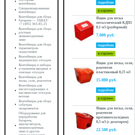
контейнеры
Специализированные
контейнеры
Контейнеры для сбора
Ящик для песка
батареек --- ЗАКАЗ:
металлический КДП1
+7 (495) 363-85-25
0,1 м3 (разборный)
Контейнеры для сбора
ртутных
7.000 руб.
люминесцентных
ламп
Контейнеры для сбора
термометров-
градусников
Контейнеры для
медицинских отходов
Ящик для песка, соли,
Контейнеры и наборы
реагентов
устранения вредных и
пластиковый 0,25 м3
опасных отходов
Контейнеры для
15.000 руб.
песка, соли, реагентов
Контейнеры для
маслосодержащих и
маслянистых отходов,
ветоши
Контейнеры для сбора
собачьих
Ящик для песка, соли,
экскрементов
реагентов
Оборудование для
переработки
противогололедных
батареек,
0,5 м3 (с дозатором)
аккумуляторов,
люминесцентных
22.500 руб.
ламп и других
ртутьсодержащих