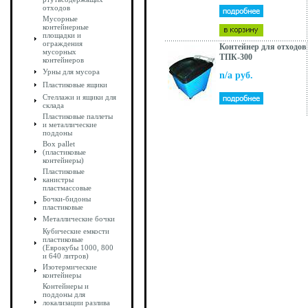
отходов
Мусорные
контейнерные
площадки и
ограждения
Контейнер для отходов
мусорных
ТПК-300
контейнеров
Урны для мусора
n/a руб.
Пластиковые ящики
Стеллажи и ящики для
склада
Пластиковые паллеты
и металлические
поддоны
Box pallet
(пластиковые
контейнеры)
Пластиковые
канистры
пластмассовые
Бочки-бидоны
пластиковые
Металлические бочки
Кубические емкости
пластиковые
(Еврокубы 1000, 800
и 640 литров)
Изотермические
контейнеры
Контейнеры и
поддоны для
локализации разлива