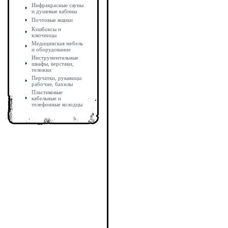
Инфракрасные сауны
и душевые кабины
Почтовые ящики
Кэшбоксы и
ключницы
Медицинская мебель
и оборудование
Инструментальные
шкафы, верстаки,
тележки
Перчатки, рукавицы
рабочие, бахилы
Пластиковые
кабельные и
телефонные колодцы