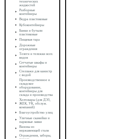
технических
жидкостей
Разборные
контейнеры
Ведра пластиковые
Кубоконтейнеры
Банки и бутыли
пластиковые
Пищевая тара
Дорожные
ограждения
Телеги и тележки всех
видов
Сетчатые шкафы и
контейнеры
Стеллажи для канистр
с водой
Производственное и
складское
оборудование,
контейнеры для
склада и производства
Хозтовары (для ДЭЗ,
ЖЕК, УК, обслуж.
компаний)
Благоустройство улиц
Уличные скамейки и
парковые лавки
Вазоны из
нержавеющей стали
Ограждения, заборы,