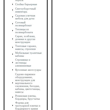
перила
Стойки барьерные
Снегоуборочный
инвентарь
Садовая уличная
мебель для дачи
Сотовый
поликарбонат
Теплицы из
поликарбоната
Сараи, хозблоки,
домики и другие
конструкции
Тентовые гаражи,
навесы, строения
Мобильные туалетные
кабины
Стремянки и
лестницы
алюминиевые
Кухонные аксессуары
Садово-парковое
оборудование,
конструкции для
вертикального
озеленения, беседки,
кабины, цветочницы,
навесы
Резиновая плитка,
бордюры, брусчатка
Формы для
тротуарной плитки и
бордюрного камня