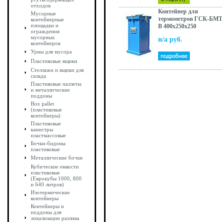
отходов
Контейнер для
Мусорные
термометров ГСК-БМТ
контейнерные
площадки и
В 400x250x250
ограждения
мусорных
n/a руб.
контейнеров
Урны для мусора
Пластиковые ящики
Стеллажи и ящики для
склада
Пластиковые паллеты
и металлические
поддоны
Box pallet
(пластиковые
контейнеры)
Пластиковые
канистры
пластмассовые
Бочки-бидоны
пластиковые
Металлические бочки
Кубические емкости
пластиковые
(Еврокубы 1000, 800
и 640 литров)
Изотермические
контейнеры
Контейнеры и
поддоны для
локализации разлива