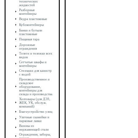
технических
жидкостей
Разборные
контейнеры
Ведра пластиковые
Кубоконтейнеры
Банки и бутыли
пластиковые
Пищевая тара
Дорожные
ограждения
Телеги и тележки всех
видов
Сетчатые шкафы и
контейнеры
Стеллажи для канистр
с водой
Производственное и
складское
оборудование,
контейнеры для
склада и производства
Хозтовары (для ДЭЗ,
ЖЕК, УК, обслуж.
компаний)
Благоустройство улиц
Уличные скамейки и
парковые лавки
Вазоны из
нержавеющей стали
Ограждения, заборы,