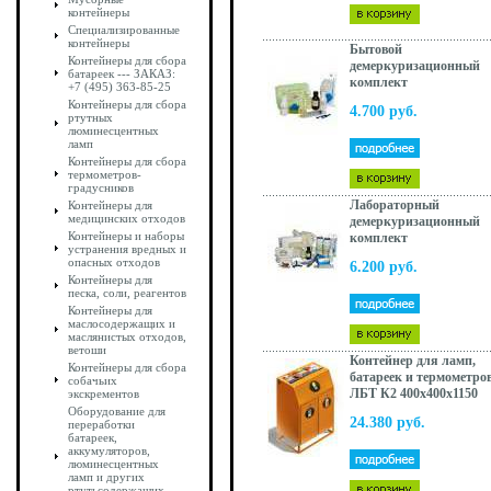
контейнеры
Специализированные
контейнеры
Бытовой
Контейнеры для сбора
демеркуризационный
батареек --- ЗАКАЗ:
комплект
+7 (495) 363-85-25
Контейнеры для сбора
4.700 руб.
ртутных
люминесцентных
ламп
Контейнеры для сбора
термометров-
градусников
Лабораторный
Контейнеры для
медицинских отходов
демеркуризационный
Контейнеры и наборы
комплект
устранения вредных и
опасных отходов
6.200 руб.
Контейнеры для
песка, соли, реагентов
Контейнеры для
маслосодержащих и
маслянистых отходов,
ветоши
Контейнер для ламп,
Контейнеры для сбора
батареек и термометро
собачьих
ЛБТ К2 400x400x1150
экскрементов
Оборудование для
24.380 руб.
переработки
батареек,
аккумуляторов,
люминесцентных
ламп и других
ртутьсодержащих