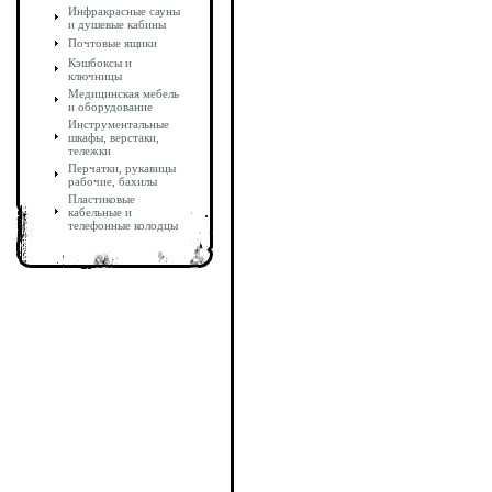
Инфракрасные сауны
и душевые кабины
Почтовые ящики
Кэшбоксы и
ключницы
Медицинская мебель
и оборудование
Инструментальные
шкафы, верстаки,
тележки
Перчатки, рукавицы
рабочие, бахилы
Пластиковые
кабельные и
телефонные колодцы