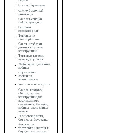
перила
Стойки барьерные
Снегоуборочный
инвентарь
Садовая уличная
мебель для дачи
Сотовый
поликарбонат
Теплицы из
поликарбоната
Сараи, хозблоки,
домики и другие
конструкции
Тентовые гаражи,
навесы, строения
Мобильные туалетные
кабины
Стремянки и
лестницы
алюминиевые
Кухонные аксессуары
Садово-парковое
оборудование,
конструкции для
вертикального
озеленения, беседки,
кабины, цветочницы,
навесы
Резиновая плитка,
бордюры, брусчатка
Формы для
тротуарной плитки и
бордюрного камня