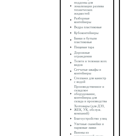
поддоны для
локализации разлива
технических
жидкостей
Разборные
контейнеры
Ведра пластиковые
Кубоконтейнеры
Банки и бутыли
пластиковые
Пищевая тара
Дорожные
ограждения
Телеги и тележки всех
видов
Сетчатые шкафы и
контейнеры
Стеллажи для канистр
с водой
Производственное и
складское
оборудование,
контейнеры для
склада и производства
Хозтовары (для ДЭЗ,
ЖЕК, УК, обслуж.
компаний)
Благоустройство улиц
Уличные скамейки и
парковые лавки
Вазоны из