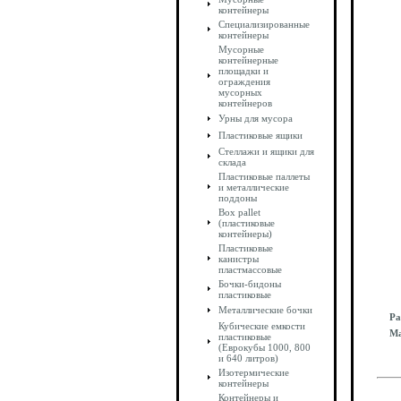
контейнеры
Специализированные
контейнеры
Мусорные
контейнерные
площадки и
ограждения
мусорных
контейнеров
Урны для мусора
Пластиковые ящики
Стеллажи и ящики для
склада
Пластиковые паллеты
и металлические
поддоны
Box pallet
(пластиковые
контейнеры)
Пластиковые
канистры
пластмассовые
Бочки-бидоны
пластиковые
Металлические бочки
Ра
Кубические емкости
Ма
пластиковые
(Еврокубы 1000, 800
и 640 литров)
Изотермические
контейнеры
Контейнеры и