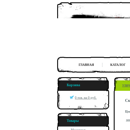
ГЛАВНАЯ
КАТАЛОГ
Корзина
УЛИ
0 тов. на 0 руб.
Ск
Це
за
Товары
Мусорные