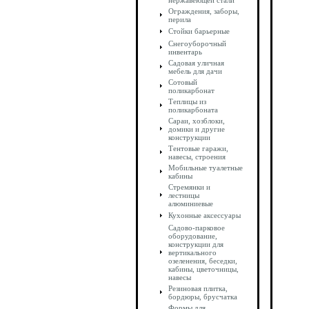
нержавеющей стали
Ограждения, заборы,
перила
Стойки барьерные
Снегоуборочный
инвентарь
Садовая уличная
мебель для дачи
Сотовый
поликарбонат
Теплицы из
поликарбоната
Сараи, хозблоки,
домики и другие
конструкции
Тентовые гаражи,
навесы, строения
Мобильные туалетные
кабины
Стремянки и
лестницы
алюминиевые
Кухонные аксессуары
Садово-парковое
оборудование,
конструкции для
вертикального
озеленения, беседки,
кабины, цветочницы,
навесы
Резиновая плитка,
бордюры, брусчатка
Формы для