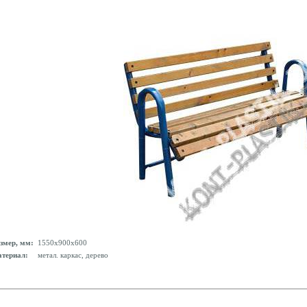
змер, мм:
1550x900x600
териал:
метал. каркас, дерево