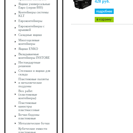
428 руб.
Ящики универсальные
Евро (серия 800)
Контейнеры системы
KLT
Евроконтейнеры
Евроконтейнеры с
крышкой
Складные ящики
Многоцелевые
контейнеры
Ящики ENKO
Вкладываемые
контейнеры INSTORE
Нестандартные
решения
Стеллажи и ящики для
склада
Пластиковые паллеты
и металлические
поддоны
Box pallet
(пластиковые
контейнеры)
Пластиковые
канистры
пластмассовые
Бочки-бидоны
пластиковые
Металлические бочки
Кубические емкости
пластиковые