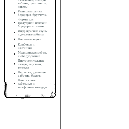
кабины, цветочницы,
навесы
Резиновая плитка,
бордюры, брусчатка
Формы для
тротуарной плитки и
бордюрного камня
Инфракрасные сауны
и душевые кабины
Почтовые ящики
Кэшбоксы и
ключницы
Медицинская мебель
и оборудование
Инструментальные
шкафы, верстаки,
тележки
Перчатки, рукавицы
рабочие, бахилы
Пластиковые
кабельные и
телефонные колодцы