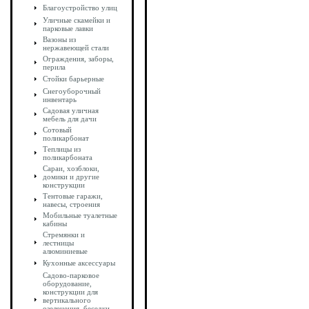
Благоустройство улиц
Уличные скамейки и
парковые лавки
Вазоны из
нержавеющей стали
Ограждения, заборы,
перила
Стойки барьерные
Снегоуборочный
инвентарь
Садовая уличная
мебель для дачи
Сотовый
поликарбонат
Теплицы из
поликарбоната
Сараи, хозблоки,
домики и другие
конструкции
Тентовые гаражи,
навесы, строения
Мобильные туалетные
кабины
Стремянки и
лестницы
алюминиевые
Кухонные аксессуары
Садово-парковое
оборудование,
конструкции для
вертикального
озеленения, беседки,