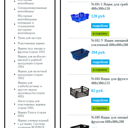
контейнеры
№101-1 Ящик для гриб
Специализированные
400x300x126
контейнеры
Мусорные
120 руб.
контейнерные
площадки и
ограждения
мусорных
контейнеров
Урны для мусора
№102-У Ящик овощно
Пластиковые ящики
усиленный 600x400x200
Ящики под овощи и
фрукты (серия 100)
394 руб.
Ящики для колбасно-
мясной и рыбной
продукции (серия
200)
Ящики для молочной
продукции (серия
300)
№104 Ящик для фрукт
Ящики для
400x300x135
хлебобулочных и
других видов
82 руб.
производств (серия
400)
Аксессуары для
пластиковых ящиков
(серия 500)
Ящики Futura (серия
600)
№109 Ящик для овоще
Ящики универсальный
фруктов 600x400x280
с ручками. Система
хранения ROXBOX