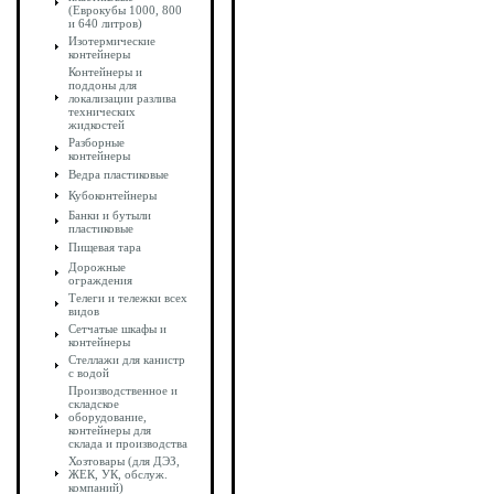
(Еврокубы 1000, 800
и 640 литров)
Изотермические
контейнеры
Контейнеры и
поддоны для
локализации разлива
технических
жидкостей
Разборные
контейнеры
Ведра пластиковые
Кубоконтейнеры
Банки и бутыли
пластиковые
Пищевая тара
Дорожные
ограждения
Телеги и тележки всех
видов
Сетчатые шкафы и
контейнеры
Стеллажи для канистр
с водой
Производственное и
складское
оборудование,
контейнеры для
склада и производства
Хозтовары (для ДЭЗ,
ЖЕК, УК, обслуж.
компаний)