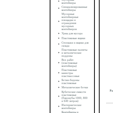
контейнеры
Специализированные
контейнеры
Мусорные
контейнерные
площадки и
ограждения
мусорных
контейнеров
Урны для мусора
Пластиковые ящики
Стеллажи и ящики для
склада
Пластиковые паллеты
и металлические
поддоны
Box pallet
(пластиковые
контейнеры)
Пластиковые
канистры
пластмассовые
Бочки-бидоны
пластиковые
Металлические бочки
Ра
Кубические емкости
пластиковые
(Еврокубы 1000, 800
и 640 литров)
Изотермические
контейнеры
Контейнеры и