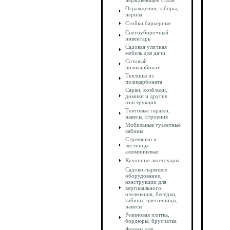
нержавеющей стали
Ограждения, заборы,
перила
Стойки барьерные
Снегоуборочный
инвентарь
Садовая уличная
мебель для дачи
Сотовый
поликарбонат
Теплицы из
поликарбоната
Сараи, хозблоки,
домики и другие
конструкции
Тентовые гаражи,
навесы, строения
Мобильные туалетные
кабины
Стремянки и
лестницы
алюминиевые
Кухонные аксессуары
Садово-парковое
оборудование,
конструкции для
вертикального
озеленения, беседки,
кабины, цветочницы,
навесы
Резиновая плитка,
бордюры, брусчатка
Формы для