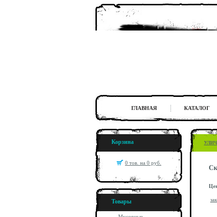
ГЛАВНАЯ
КАТАЛОГ
Корзина
УЛИ
0 тов. на 0 руб.
Ск
Це
за
Товары
Мусорные