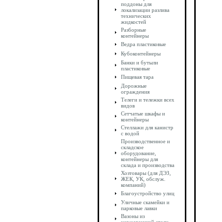
поддоны для
локализации разлива
технических
жидкостей
Разборные
контейнеры
Ведра пластиковые
Кубоконтейнеры
Банки и бутыли
пластиковые
Пищевая тара
Дорожные
ограждения
Телеги и тележки всех
видов
Сетчатые шкафы и
контейнеры
Стеллажи для канистр
с водой
Производственное и
складское
оборудование,
контейнеры для
склада и производства
Хозтовары (для ДЭЗ,
ЖЕК, УК, обслуж.
компаний)
Благоустройство улиц
Уличные скамейки и
парковые лавки
Вазоны из