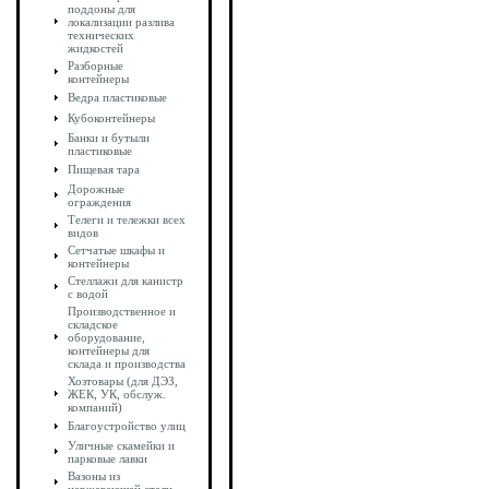
поддоны для
локализации разлива
технических
жидкостей
Разборные
контейнеры
Ведра пластиковые
Кубоконтейнеры
Банки и бутыли
пластиковые
Пищевая тара
Дорожные
ограждения
Телеги и тележки всех
видов
Сетчатые шкафы и
контейнеры
Стеллажи для канистр
с водой
Производственное и
складское
оборудование,
контейнеры для
склада и производства
Хозтовары (для ДЭЗ,
ЖЕК, УК, обслуж.
компаний)
Благоустройство улиц
Уличные скамейки и
парковые лавки
Вазоны из