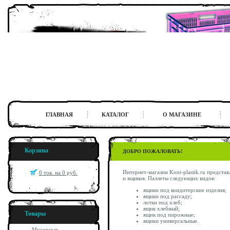
ГЛАВНАЯ
КАТАЛОГ
О МАГАЗИНЕ
Корзина
ДОБРО ПОЖАЛОВАТЬ!
Интернет-магазин Kont-plastik.ru предста
0 тов. на 0 руб.
и ящиков. Паллеты следующих видов:
ящики под кондитерские изделия;
ящики под рассаду;
лотки под хлеб;
ящик хлебный;
Товары
ящик под пирожные;
ящики универсальные.
Мусорные