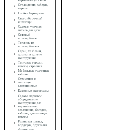
нержавеющей стали
Ограждения, заборы,
перила
Стойки барьерные
Снегоуборочный
инвентарь
Садовая уличная
мебель для дачи
Сотовый
поликарбонат
Теплицы из
поликарбоната
Сараи, хозблоки,
домики и другие
конструкции
Тентовые гаражи,
навесы, строения
Мобильные туалетные
кабины
Стремянки и
лестницы
алюминиевые
Кухонные аксессуары
Садово-парковое
оборудование,
конструкции для
вертикального
озеленения, беседки,
кабины, цветочницы,
навесы
Резиновая плитка,
бордюры, брусчатка
Формы для