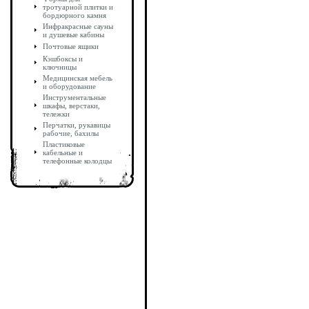
тротуарной плитки и
бордюрного камня
Инфракрасные сауны
и душевые кабины
Почтовые ящики
Кэшбоксы и
ключницы
Медицинская мебель
и оборудование
Инструментальные
шкафы, верстаки,
тележки
Перчатки, рукавицы
рабочие, бахилы
Пластиковые
кабельные и
телефонные колодцы