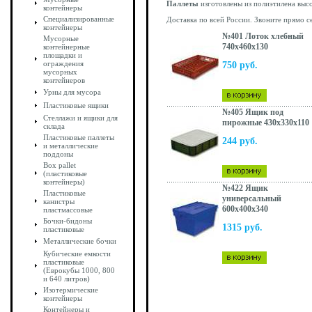
Паллеты
изготовлены из полиэтилена выс
контейнеры
Специализированные
Доставка по всей России. Звоните прямо с
контейнеры
№401 Лоток хлебный
Мусорные
740х460х130
контейнерные
площадки и
ограждения
750 руб.
мусорных
контейнеров
Урны для мусора
Пластиковые ящики
№405 Ящик под
Стеллажи и ящики для
пирожные 430х330х110
склада
Пластиковые паллеты
244 руб.
и металлические
поддоны
Box pallet
(пластиковые
контейнеры)
№422 Ящик
Пластиковые
универсальный
канистры
600х400х340
пластмассовые
Бочки-бидоны
1315 руб.
пластиковые
Металлические бочки
Кубические емкости
пластиковые
(Еврокубы 1000, 800
и 640 литров)
Изотермические
контейнеры
Контейнеры и